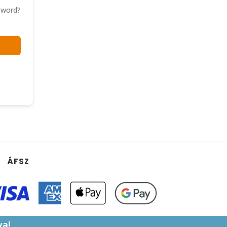
sword?
ÁFSZ
va!