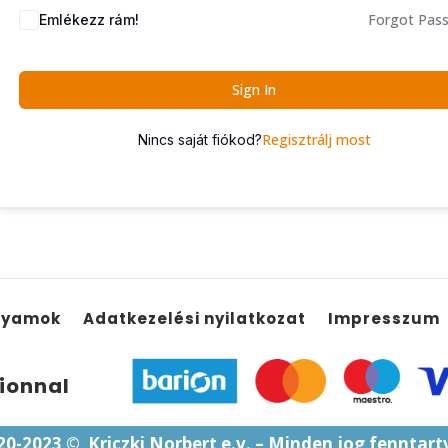
Forgot Pas
Emlékezz rám!
Sign In
Regisztrálj most
Nincs saját fiókod?
lyamok
Adatkezelési nyilatkozat
Impresszum
ionnal
20-2023
© Kriczki Norbert e.v. – Minden jog fenntart